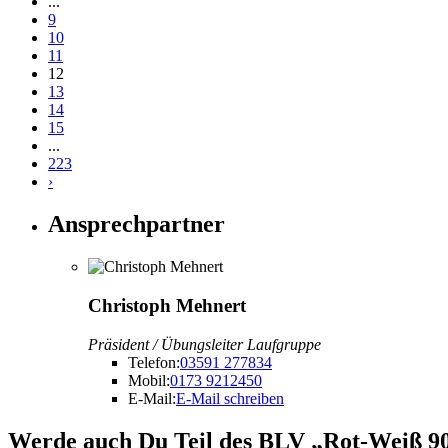
...
9
10
11
12
13
14
15
...
223
›
Ansprechpartner
Christoph Mehnert
Präsident / Übungsleiter Laufgruppe
Telefon:
03591 277834
Mobil:
0173 9212450
E-Mail:
E-Mail schreiben
Werde auch Du Teil des BLV „Rot-Weiß 90