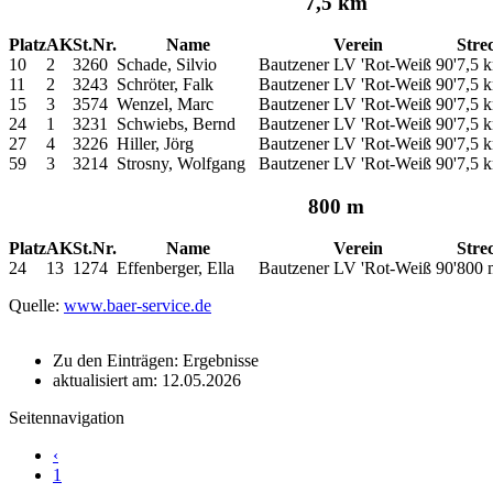
7,5 km
Platz
AK
St.Nr.
Name
Verein
Stre
10
2
3260
Schade, Silvio
Bautzener LV 'Rot-Weiß 90'
7,5 
11
2
3243
Schröter, Falk
Bautzener LV 'Rot-Weiß 90'
7,5 
15
3
3574
Wenzel, Marc
Bautzener LV 'Rot-Weiß 90'
7,5 
24
1
3231
Schwiebs, Bernd
Bautzener LV 'Rot-Weiß 90'
7,5 
27
4
3226
Hiller, Jörg
Bautzener LV 'Rot-Weiß 90'
7,5 
59
3
3214
Strosny, Wolfgang
Bautzener LV 'Rot-Weiß 90'
7,5 
800 m
Platz
AK
St.Nr.
Name
Verein
Stre
24
13
1274
Effenberger, Ella
Bautzener LV 'Rot-Weiß 90'
800 
Quelle:
www.baer-service.de
Zu den Einträgen: Ergebnisse
aktualisiert am: 12.05.2026
Seitennavigation
‹
1