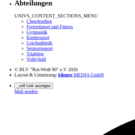
Abteilungen
UNIVS_CONTENT_SECTIONS_MENU
Cheerleading
Freizeitsport und Fitness
Gymnastik
Kindersport
Leichtathletik
Seniorensport
Triathlon
Volleyball
© BLV "Rot-Weiß 90" e.V 2026
Layout & Umsetzung:
klinger
.MEDIA GmbH
_self Link anzeigen
Mail senden