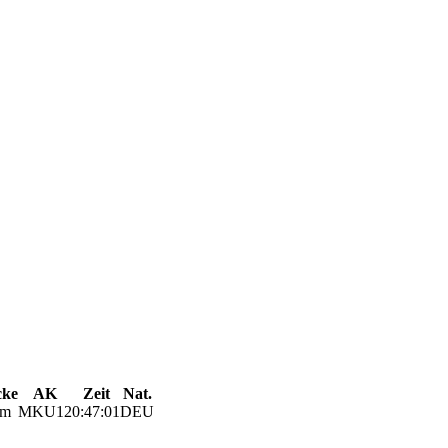
cke
AK
Zeit
Nat.
km
MKU12
0:47:01
DEU