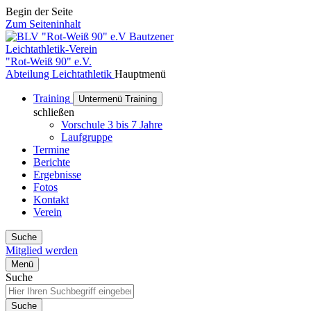
Begin der Seite
Zum Seiteninhalt
Bautzener
Leichtathletik-Verein
"Rot-Weiß 90" e.V.
Abteilung Leichtathletik
Hauptmenü
Training
Untermenü Training
schließen
Vorschule 3 bis 7 Jahre
Laufgruppe
Termine
Berichte
Ergebnisse
Fotos
Kontakt
Verein
Suche
Mitglied werden
Menü
Suche
Suche