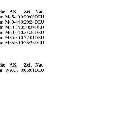
cke
AK
Zeit
Nat.
km
M45-49
0:29:00
DEU
km
M40-44
0:29:24
DEU
km
M30-34
0:30:39
DEU
km
M60-64
0:31:36
DEU
km
M35-39
0:32:01
DEU
km
M65-69
0:35:26
DEU
cke
AK
Zeit
Nat.
m
WKU8
0:05:01
DEU