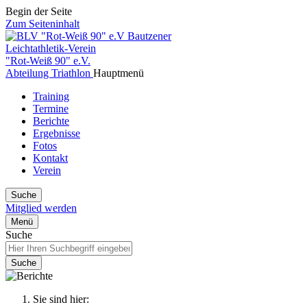
Begin der Seite
Zum Seiteninhalt
Bautzener
Leichtathletik-Verein
"Rot-Weiß 90" e.V.
Abteilung Triathlon
Hauptmenü
Training
Termine
Berichte
Ergebnisse
Fotos
Kontakt
Verein
Suche
Mitglied werden
Menü
Suche
Suche
Sie sind hier: