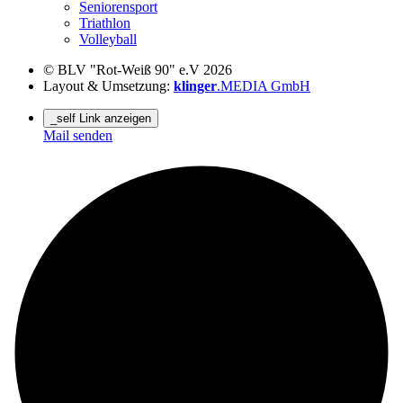
Seniorensport
Triathlon
Volleyball
© BLV "Rot-Weiß 90" e.V 2026
Layout & Umsetzung:
klinger
.MEDIA GmbH
_self Link anzeigen
Mail senden