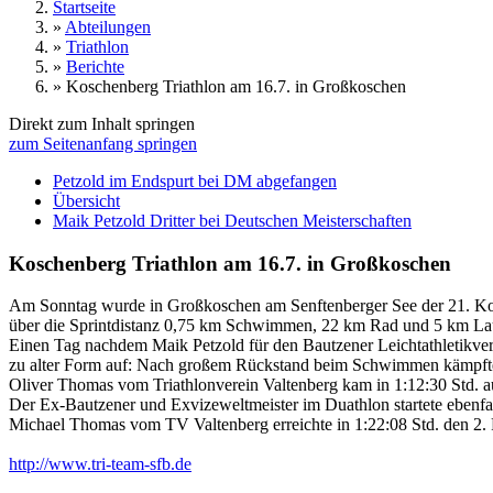
Startseite
»
Abteilungen
»
Triathlon
»
Berichte
»
Koschenberg Triathlon am 16.7. in Großkoschen
Direkt zum Inhalt springen
zum Seitenanfang springen
Petzold im Endspurt bei DM abgefangen
Übersicht
Maik Petzold Dritter bei Deutschen Meisterschaften
Koschenberg Triathlon am 16.7. in Großkoschen
Am Sonntag wurde in Großkoschen am Senftenberger See der 21. Ko
über die Sprintdistanz 0,75 km Schwimmen, 22 km Rad und 5 km Lau
Einen Tag nachdem Maik Petzold für den Bautzener Leichtathletikverei
zu alter Form auf: Nach großem Rückstand beim Schwimmen kämpfte er
Oliver Thomas vom Triathlonverein Valtenberg kam in 1:12:30 Std.
Der Ex-Bautzener und Exvizeweltmeister im Duathlon startete ebenfall
Michael Thomas vom TV Valtenberg erreichte in 1:22:08 Std. den 2. 
http://www.tri-team-sfb.de