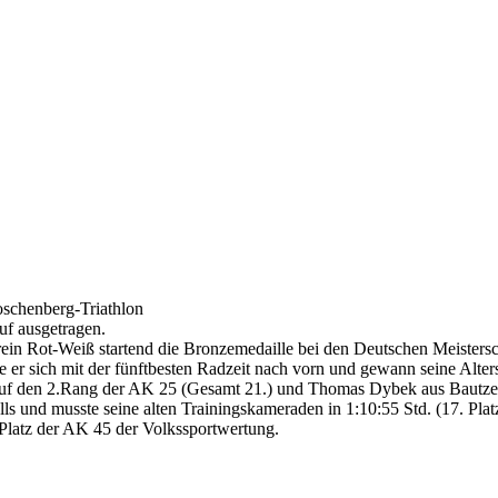
schenberg-Triathlon
f ausgetragen.
n Rot-Weiß startend die Bronzemedaille bei den Deutschen Meisterschaf
 sich mit der fünftbesten Radzeit nach vorn und gewann seine Altersk
 auf den 2.Rang der AK 25 (Gesamt 21.) und Thomas Dybek aus Bautze
s und musste seine alten Trainingskameraden in 1:10:55 Std. (17. Platz
Platz der AK 45 der Volkssportwertung.