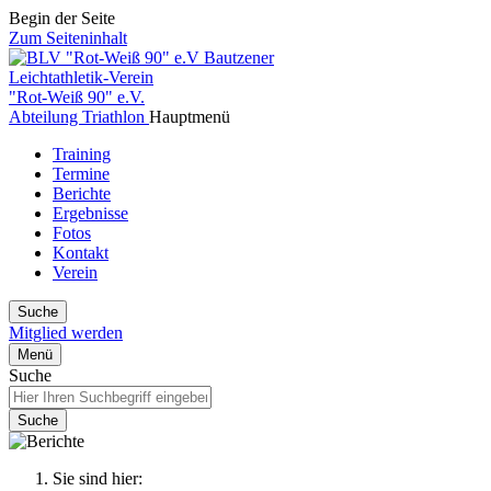
Begin der Seite
Zum Seiteninhalt
Bautzener
Leichtathletik-Verein
"Rot-Weiß 90" e.V.
Abteilung Triathlon
Hauptmenü
Training
Termine
Berichte
Ergebnisse
Fotos
Kontakt
Verein
Suche
Mitglied werden
Menü
Suche
Suche
Sie sind hier: