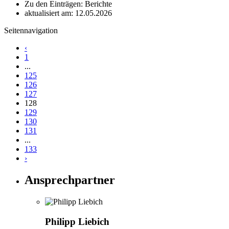
Zu den Einträgen: Berichte
aktualisiert am: 12.05.2026
Seitennavigation
‹
1
...
125
126
127
128
129
130
131
...
133
›
Ansprechpartner
Philipp Liebich