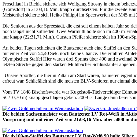
Froschlauf in Biehia sicherte sich Wolfgang Strosny in einem beher
(Gomsdorf) in 21:03,16 Min. knapp durchsetzten. Für die zweite Bautz
Meistertitel sicherte sich Heiko Philippi im Speerwerfen der M45 mi
Die Senioren aus der Spreestadt, die erst seit einem halben Jahr so r
noch längst nicht zufrieden. Uwe Warmuth holte sich im 400-m-Finale 
nur knapp (22:31,71 Min.). Carsten Pfeifer sicherte sich im 100-m-
An beiden Tagen schickten die Bautzener auch eine Staffel an den St
mit einer Zeit von 54,40 Sek. noch keine Chance. Die erfahren Athlet
Olympischen Staffel Hier waren drei Sprints über 400 und zweimal 2
letzten Strecke gegen den starken Mühlbacher Schlussläufer abgeben.
"Unsere Sportler, die hier in Zittau am Start waren, trainieren eigent
erfreut war. Schließlich sind die meisten BLV-Senioren nur einmal
Vom TV 1848 Bischofswerda war Kugelstoß-Titelverteidiger Edmund L
SC/10,70 m) knapp geschlagen geben. 2009 ist Lange dann bereits in 
Die beiden Sachsenmeister vom Bautzener LV Rot-Weiß in Aktion.
Vorsprung und mit einer Zeit von 21:03,16 Min. über 5000 m du
Die 4x100-m-Staffel des Bautzener LV Rot-Weiß 90 holte Silber.