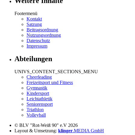
Weitere Inhalte
Footermenü
Kontakt
Satzung
Beitragsordnung
Nutzungsordnung
Datenschutz
Impressum
Abteilungen
UNIVS_CONTENT_SECTIONS_MENU
Cheerleading
Freizeitsport und Fitness
Gymnastik
Kindersport
Leichtathletik
Seniorensport
Triathlon
Volleyball
© BLV "Rot-Weiß 90" e.V 2026
Layout & Umsetzung:
klinger
.MEDIA GmbH