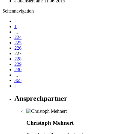
aktualisiert am: 11.06.2019
Seitennavigation
‹
1
...
224
225
226
227
228
229
230
...
365
›
Ansprechpartner
Christoph Mehnert