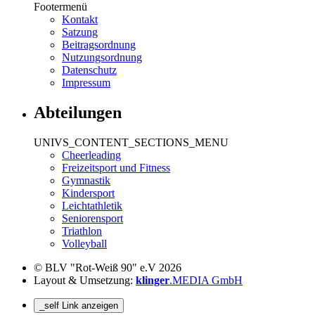
Footermenü
Kontakt
Satzung
Beitragsordnung
Nutzungsordnung
Datenschutz
Impressum
Abteilungen
UNIVS_CONTENT_SECTIONS_MENU
Cheerleading
Freizeitsport und Fitness
Gymnastik
Kindersport
Leichtathletik
Seniorensport
Triathlon
Volleyball
© BLV "Rot-Weiß 90" e.V 2026
Layout & Umsetzung:
klinger
.MEDIA GmbH
_self Link anzeigen