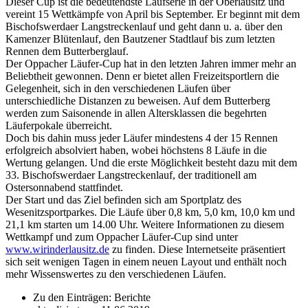
Dieser Cup ist die bedeutendste Laufserie in der Oberlausitz und
vereint 15 Wettkämpfe von April bis September. Er beginnt mit dem
Bischofswerdaer Langstreckenlauf und geht dann u. a. über den
Kamenzer Blütenlauf, den Bautzener Stadtlauf bis zum letzten
Rennen dem Butterberglauf.
Der Oppacher Läufer-Cup hat in den letzten Jahren immer mehr an
Beliebtheit gewonnen. Denn er bietet allen Freizeitsportlern die
Gelegenheit, sich in den verschiedenen Läufen über
unterschiedliche Distanzen zu beweisen. Auf dem Butterberg
werden zum Saisonende in allen Altersklassen die begehrten
Läuferpokale überreicht.
Doch bis dahin muss jeder Läufer mindestens 4 der 15 Rennen
erfolgreich absolviert haben, wobei höchstens 8 Läufe in die
Wertung gelangen. Und die erste Möglichkeit besteht dazu mit dem
33. Bischofswerdaer Langstreckenlauf, der traditionell am
Ostersonnabend stattfindet.
Der Start und das Ziel befinden sich am Sportplatz des
Wesenitzsportparkes. Die Läufe über 0,8 km, 5,0 km, 10,0 km und
21,1 km starten um 14.00 Uhr. Weitere Informationen zu diesem
Wettkampf und zum Oppacher Läufer-Cup sind unter
www.wirinderlausitz.de
zu finden. Diese Internetseite präsentiert
sich seit wenigen Tagen in einem neuen Layout und enthält noch
mehr Wissenswertes zu den verschiedenen Läufen.
Zu den Einträgen: Berichte