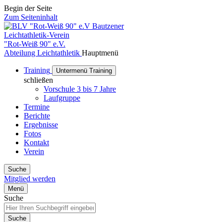
Begin der Seite
Zum Seiteninhalt
Bautzener
Leichtathletik-Verein
"Rot-Weiß 90" e.V.
Abteilung Leichtathletik
Hauptmenü
Training
Untermenü Training
schließen
Vorschule 3 bis 7 Jahre
Laufgruppe
Termine
Berichte
Ergebnisse
Fotos
Kontakt
Verein
Suche
Mitglied werden
Menü
Suche
Suche