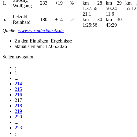
Strosny,
1.
233
+19
%
km
28
km
29
km
Wolfgang
1:37:56
50:24
55:12
21,1
11,6
Petzold,
5.
180
+14
-21
km
30
km
30
Reinhard
1:25:56
43:29
Quelle:
www.wirinderlausitz.de
Zu den Einträgen: Ergebnisse
aktualisiert am: 12.05.2026
Seitennavigation
‹
1
...
214
215
216
217
218
219
220
...
223
›