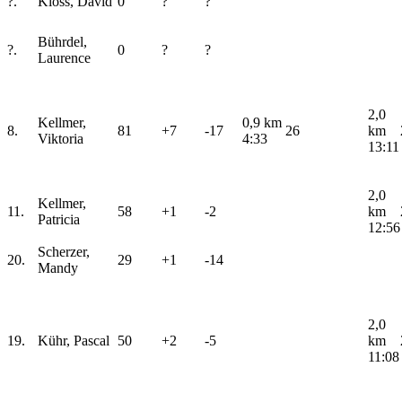
?.
Kloss, David
0
?
?
Bührdel,
?.
0
?
?
Laurence
2,0
Kellmer,
0,9 km
8.
81
+7
-17
26
km
Viktoria
4:33
13:11
2,0
Kellmer,
11.
58
+1
-2
km
Patricia
12:56
Scherzer,
20.
29
+1
-14
Mandy
2,0
19.
Kühr, Pascal
50
+2
-5
km
11:08