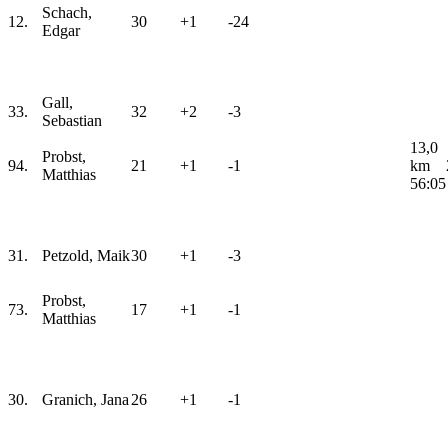
Schach,
12.
30
+1
-24
Edgar
Gall,
33.
32
+2
-3
Sebastian
13,0
Probst,
94.
21
+1
-1
km
Matthias
56:05
31.
Petzold, Maik
30
+1
-3
Probst,
73.
17
+1
-1
Matthias
30.
Granich, Jana
26
+1
-1