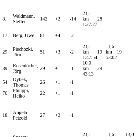
21,1
Waldmann,
8.
142
+2
-14
km
28
Steffen
1:27:27
17.
Berg, Uwe
81
+4
-2
21,1
11,6
Piechozki,
29.
51
+3
-2
km
19
km
19
Jörn
1:47:54
53:02
10,0
Rosenlöcher,
39.
29
+1
-1
km
29
Jörg
43:13
Dybek,
54.
26
+1
-1
Thomas
Philippi,
70.
22
+1
-1
Heiko
Angela
18.
27
+2
-1
Petzold
21,1
11,6
13,0