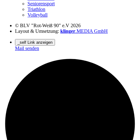
Seniorensport
Triathlon
Volleyball
© BLV "Rot-Weiß 90" e.V 2026
Layout & Umsetzung:
klinger
.MEDIA GmbH
_self Link anzeigen
Mail senden