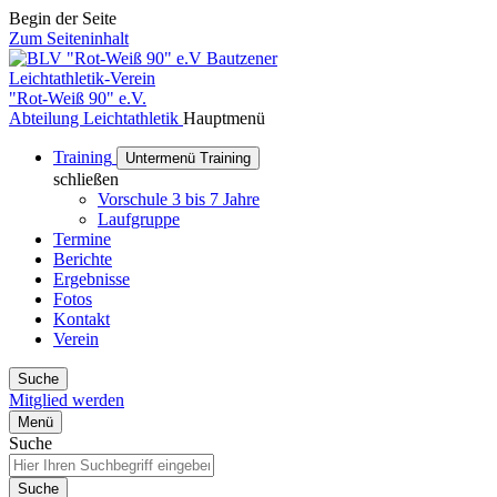
Begin der Seite
Zum Seiteninhalt
Bautzener
Leichtathletik-Verein
"Rot-Weiß 90" e.V.
Abteilung Leichtathletik
Hauptmenü
Training
Untermenü Training
schließen
Vorschule 3 bis 7 Jahre
Laufgruppe
Termine
Berichte
Ergebnisse
Fotos
Kontakt
Verein
Suche
Mitglied werden
Menü
Suche
Suche