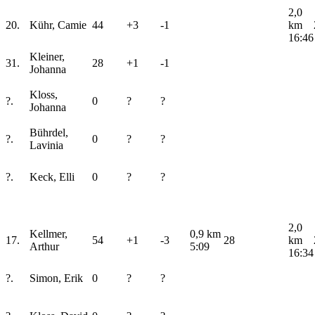
2,0
20.
Kühr, Camie
44
+3
-1
km
16:46
Kleiner,
31.
28
+1
-1
Johanna
Kloss,
?.
0
?
?
Johanna
Bührdel,
?.
0
?
?
Lavinia
?.
Keck, Elli
0
?
?
2,0
Kellmer,
0,9 km
17.
54
+1
-3
28
km
Arthur
5:09
16:34
?.
Simon, Erik
0
?
?