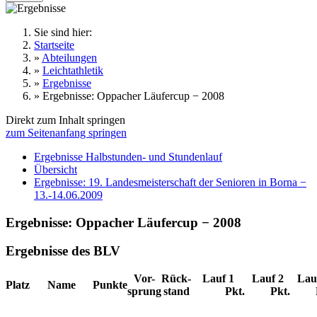
Sie sind hier:
Startseite
»
Abteilungen
»
Leichtathletik
»
Ergebnisse
»
Ergebnisse: Oppacher Läufercup − 2008
Direkt zum Inhalt springen
zum Seitenanfang springen
Ergebnisse Halbstunden- und Stundenlauf
Übersicht
Ergebnisse: 19. Landesmeisterschaft der Senioren in Borna −
13.-14.06.2009
Ergebnisse: Oppacher Läufercup − 2008
Ergebnisse des BLV
Vor-
Rück-
Lauf 1
Lauf 2
Lau
Platz
Name
Punkte
sprung
stand
Pkt.
Pkt.