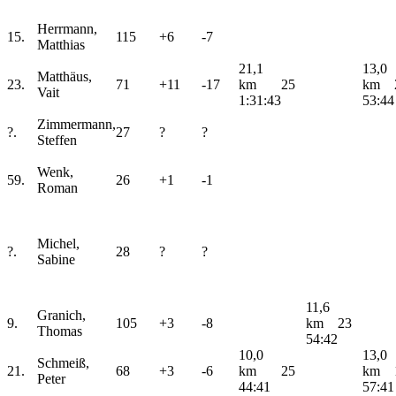
Herrmann,
15.
115
+6
-7
Matthias
21,1
13,0
Matthäus,
23.
71
+11
-17
km
25
km
Vait
1:31:43
53:44
Zimmermann,
?.
27
?
?
Steffen
Wenk,
59.
26
+1
-1
Roman
Michel,
?.
28
?
?
Sabine
11,6
Granich,
9.
105
+3
-8
km
23
Thomas
54:42
10,0
13,0
Schmeiß,
21.
68
+3
-6
km
25
km
Peter
44:41
57:41