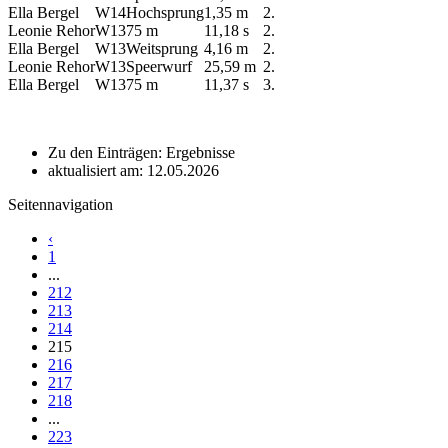
Ella Bergel
W14
Hochsprung
1,35 m
2.
Leonie Rehor
W13
75 m
11,18 s
2.
Ella Bergel
W13
Weitsprung
4,16 m
2.
Leonie Rehor
W13
Speerwurf
25,59 m
2.
Ella Bergel
W13
75 m
11,37 s
3.
Zu den Einträgen: Ergebnisse
aktualisiert am: 12.05.2026
Seitennavigation
‹
1
...
212
213
214
215
216
217
218
...
223