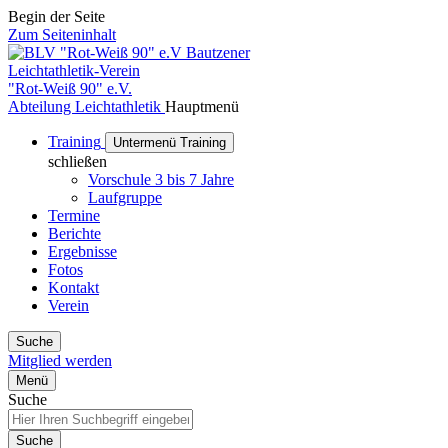
Begin der Seite
Zum Seiteninhalt
Bautzener
Leichtathletik-Verein
"Rot-Weiß 90" e.V.
Abteilung Leichtathletik
Hauptmenü
Training
Untermenü Training
schließen
Vorschule 3 bis 7 Jahre
Laufgruppe
Termine
Berichte
Ergebnisse
Fotos
Kontakt
Verein
Suche
Mitglied werden
Menü
Suche
Suche