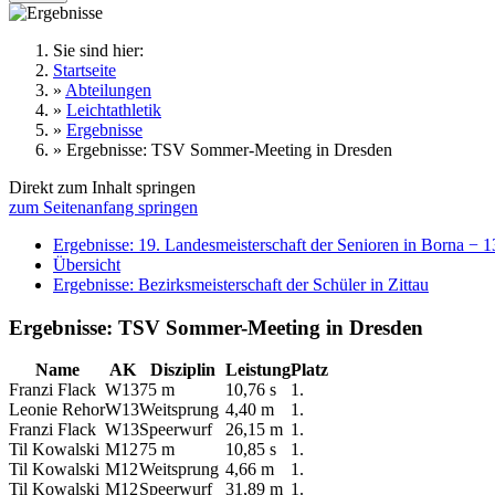
Sie sind hier:
Startseite
»
Abteilungen
»
Leichtathletik
»
Ergebnisse
»
Ergebnisse: TSV Sommer-Meeting in Dresden
Direkt zum Inhalt springen
zum Seitenanfang springen
Ergebnisse: 19. Landesmeisterschaft der Senioren in Borna − 
Übersicht
Ergebnisse: Bezirksmeisterschaft der Schüler in Zittau
Ergebnisse: TSV Sommer-Meeting in Dresden
Name
AK
Disziplin
Leistung
Platz
Franzi Flack
W13
75 m
10,76 s
1.
Leonie Rehor
W13
Weitsprung
4,40 m
1.
Franzi Flack
W13
Speerwurf
26,15 m
1.
Til Kowalski
M12
75 m
10,85 s
1.
Til Kowalski
M12
Weitsprung
4,66 m
1.
Til Kowalski
M12
Speerwurf
31,89 m
1.