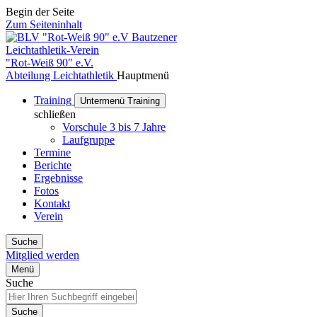
Begin der Seite
Zum Seiteninhalt
Bautzener
Leichtathletik-Verein
"Rot-Weiß 90" e.V.
Abteilung Leichtathletik
Hauptmenü
Training
Untermenü Training
schließen
Vorschule 3 bis 7 Jahre
Laufgruppe
Termine
Berichte
Ergebnisse
Fotos
Kontakt
Verein
Suche
Mitglied werden
Menü
Suche
Suche