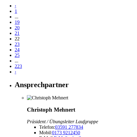
‹
1
...
19
20
21
22
23
24
25
...
223
›
Ansprechpartner
Christoph Mehnert
Präsident / Übungsleiter Laufgruppe
Telefon:
03591 277834
Mobil:
0173 9212450