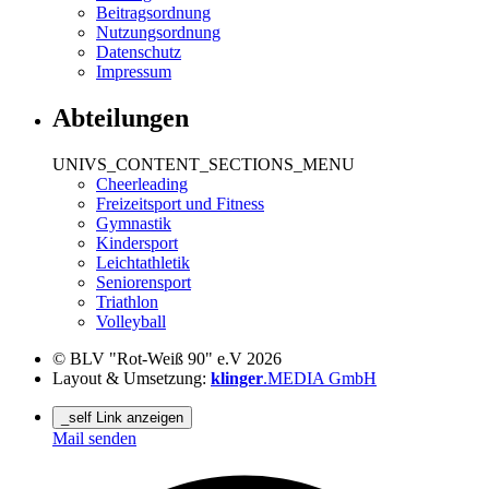
Beitragsordnung
Nutzungsordnung
Datenschutz
Impressum
Abteilungen
UNIVS_CONTENT_SECTIONS_MENU
Cheerleading
Freizeitsport und Fitness
Gymnastik
Kindersport
Leichtathletik
Seniorensport
Triathlon
Volleyball
© BLV "Rot-Weiß 90" e.V 2026
Layout & Umsetzung:
klinger
.MEDIA GmbH
_self Link anzeigen
Mail senden