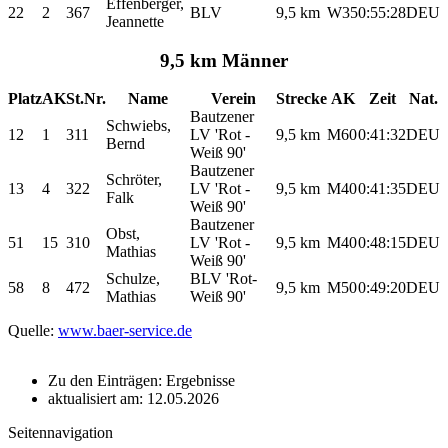
Effenberger,
22
2
367
BLV
9,5 km
W35
0:55:28
DEU
Jeannette
9,5 km Männer
Platz
AK
St.Nr.
Name
Verein
Strecke
AK
Zeit
Nat.
Bautzener
Schwiebs,
12
1
311
LV 'Rot -
9,5 km
M60
0:41:32
DEU
Bernd
Weiß 90'
Bautzener
Schröter,
13
4
322
LV 'Rot -
9,5 km
M40
0:41:35
DEU
Falk
Weiß 90'
Bautzener
Obst,
51
15
310
LV 'Rot -
9,5 km
M40
0:48:15
DEU
Mathias
Weiß 90'
Schulze,
BLV 'Rot-
58
8
472
9,5 km
M50
0:49:20
DEU
Mathias
Weiß 90'
Quelle:
www.baer-service.de
Zu den Einträgen: Ergebnisse
aktualisiert am: 12.05.2026
Seitennavigation