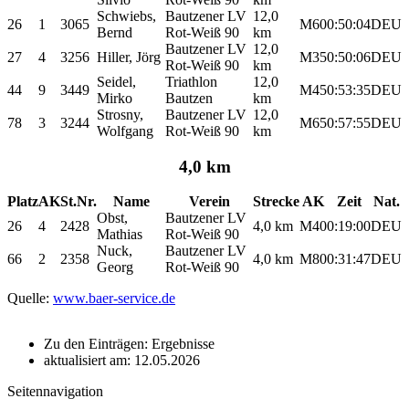
Schwiebs,
Bautzener LV
12,0
26
1
3065
M60
0:50:04
DEU
Bernd
Rot-Weiß 90
km
Bautzener LV
12,0
27
4
3256
Hiller, Jörg
M35
0:50:06
DEU
Rot-Weiß 90
km
Seidel,
Triathlon
12,0
44
9
3449
M45
0:53:35
DEU
Mirko
Bautzen
km
Strosny,
Bautzener LV
12,0
78
3
3244
M65
0:57:55
DEU
Wolfgang
Rot-Weiß 90
km
4,0 km
Platz
AK
St.Nr.
Name
Verein
Strecke
AK
Zeit
Nat.
Obst,
Bautzener LV
26
4
2428
4,0 km
M40
0:19:00
DEU
Mathias
Rot-Weiß 90
Nuck,
Bautzener LV
66
2
2358
4,0 km
M80
0:31:47
DEU
Georg
Rot-Weiß 90
Quelle:
www.baer-service.de
Zu den Einträgen: Ergebnisse
aktualisiert am: 12.05.2026
Seitennavigation