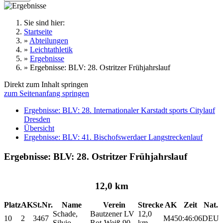
Sie sind hier:
Startseite
»
Abteilungen
»
Leichtathletik
»
Ergebnisse
»
Ergebnisse: BLV: 28. Ostritzer Frühjahrslauf
Direkt zum Inhalt springen
zum Seitenanfang springen
Ergebnisse: BLV: 28. Internationaler Karstadt sports Citylauf
Dresden
Übersicht
Ergebnisse: BLV: 41. Bischofswerdaer Langstreckenlauf
Ergebnisse: BLV: 28. Ostritzer Frühjahrslauf
12,0 km
Platz
AK
St.Nr.
Name
Verein
Strecke
AK
Zeit
Nat.
Schade,
Bautzener LV
12,0
10
2
3467
M45
0:46:06
DEU
Silvio
Rot-Weiß 90
km