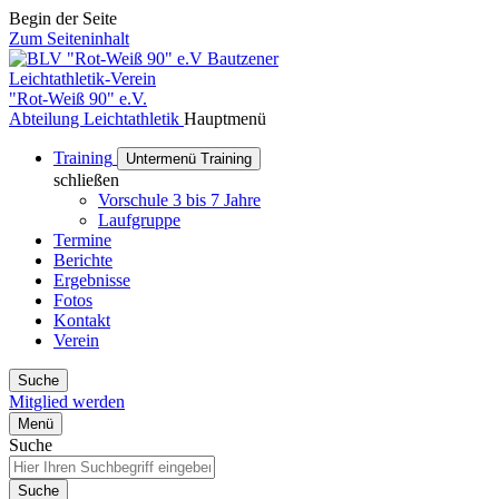
Begin der Seite
Zum Seiteninhalt
Bautzener
Leichtathletik-Verein
"Rot-Weiß 90" e.V.
Abteilung Leichtathletik
Hauptmenü
Training
Untermenü Training
schließen
Vorschule 3 bis 7 Jahre
Laufgruppe
Termine
Berichte
Ergebnisse
Fotos
Kontakt
Verein
Suche
Mitglied werden
Menü
Suche
Suche