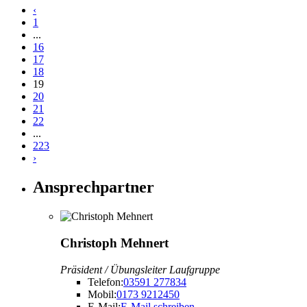
‹
1
...
16
17
18
19
20
21
22
...
223
›
Ansprechpartner
Christoph Mehnert
Präsident / Übungsleiter Laufgruppe
Telefon:
03591 277834
Mobil:
0173 9212450
E-Mail:
E-Mail schreiben