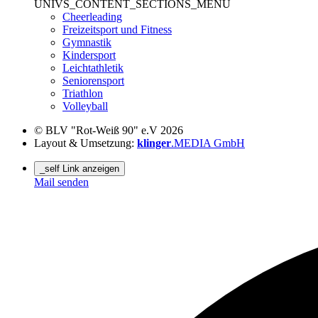
UNIVS_CONTENT_SECTIONS_MENU
Cheerleading
Freizeitsport und Fitness
Gymnastik
Kindersport
Leichtathletik
Seniorensport
Triathlon
Volleyball
© BLV "Rot-Weiß 90" e.V 2026
Layout & Umsetzung:
klinger
.MEDIA GmbH
_self Link anzeigen
Mail senden