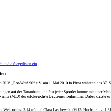
 in die Siegerlisten ein
ten
m BLV „Rot-Weiß 90“ e.V. am 1. Mai 2010 in Pirna während des 37. Schü
ngen auf der Tartanbahn und fast jeder Sportler konnte mit einer Meda
 Niemz (M13) der erfolgreichste Bautzener Teilnehmer. Dabei kratzte 
; Weitsprung: 3,14 m) und Clara Laschewski (W12; Hochsprung: 1,31 m;