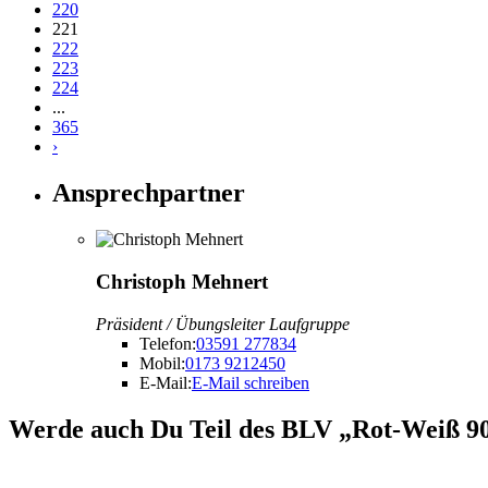
220
221
222
223
224
...
365
›
Ansprechpartner
Christoph Mehnert
Präsident / Übungsleiter Laufgruppe
Telefon:
03591 277834
Mobil:
0173 9212450
E-Mail:
E-Mail schreiben
Werde auch Du Teil des BLV „Rot-Weiß 90