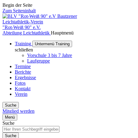
Begin der Seite
Zum Seiteninhalt
Bautzener
Leichtathletik-Verein
"Rot-Weiß 90" e.V.
Abteilung Leichtathletik
Hauptmenü
Training
Untermenü Training
schließen
Vorschule 3 bis 7 Jahre
Laufgruppe
Termine
Berichte
Ergebnisse
Fotos
Kontakt
Verein
Suche
Mitglied werden
Menü
Suche
Suche