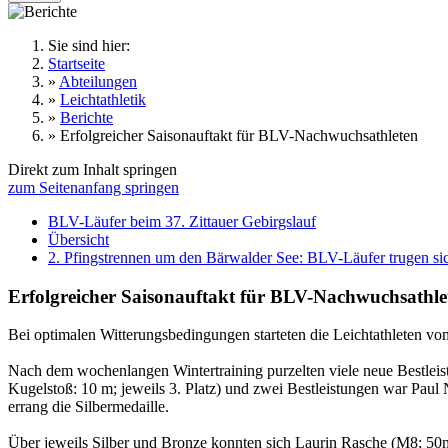
Sie sind hier:
Startseite
»
Abteilungen
»
Leichtathletik
»
Berichte
»
Erfolgreicher Saisonauftakt für BLV-Nachwuchsathleten
Direkt zum Inhalt springen
zum Seitenanfang springen
BLV-Läufer beim 37. Zittauer Gebirgslauf
Übersicht
2. Pfingstrennen um den Bärwalder See: BLV-Läufer trugen sich
Erfolgreicher Saisonauftakt für BLV-Nachwuchsathle
Bei optimalen Witterungsbedingungen starteten die Leichtathleten vo
Nach dem wochenlangen Wintertraining purzelten viele neue Bestleistu
Kugelstoß: 10 m; jeweils 3. Platz) und zwei Bestleistungen war Paul
errang die Silbermedaille.
Über jeweils Silber und Bronze konnten sich Laurin Rasche (M8; 50m