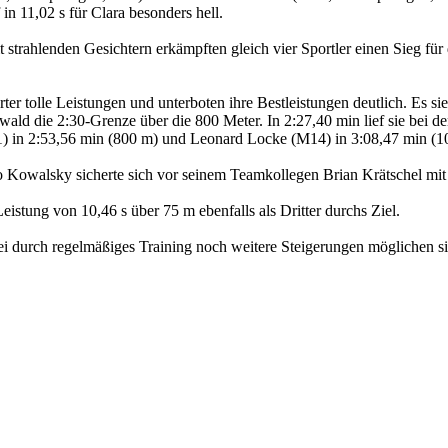
n 11,02 s für Clara besonders hell.
trahlenden Gesichtern erkämpften gleich vier Sportler einen Sieg für 
arter tolle Leistungen und unterboten ihre Bestleistungen deutlich. Es
wald die 2:30-Grenze über die 800 Meter. In 2:27,40 min lief sie bei 
1) in 2:53,56 min (800 m) und Leonard Locke (M14) in 3:08,47 min (10
Kowalsky sicherte sich vor seinem Teamkollegen Brian Krätschel mit 1
eistung von 10,46 s über 75 m ebenfalls als Dritter durchs Ziel.
ei durch regelmäßiges Training noch weitere Steigerungen möglichen sind