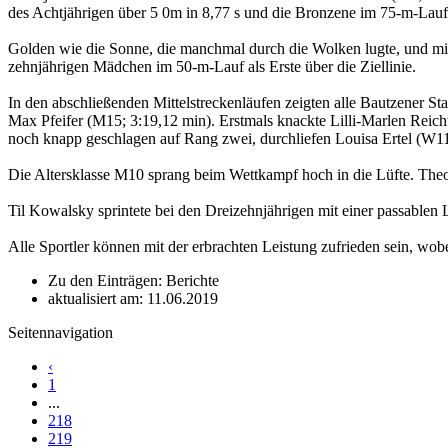
des Achtjährigen über 5 0m in 8,77 s und die Bronzene im 75-m-Lauf i
Golden wie die Sonne, die manchmal durch die Wolken lugte, und mit s
zehnjährigen Mädchen im 50-m-Lauf als Erste über die Ziellinie.
In den abschließenden Mittelstreckenläufen zeigten alle Bautzener St
Max Pfeifer (M15; 3:19,12 min). Erstmals knackte Lilli-Marlen Reich
noch knapp geschlagen auf Rang zwei, durchliefen Louisa Ertel (W1
Die Altersklasse M10 sprang beim Wettkampf hoch in die Lüfte. Theo 
Til Kowalsky sprintete bei den Dreizehnjährigen mit einer passablen L
Alle Sportler können mit der erbrachten Leistung zufrieden sein, wob
Zu den Einträgen: Berichte
aktualisiert am: 11.06.2019
Seitennavigation
‹
1
...
218
219