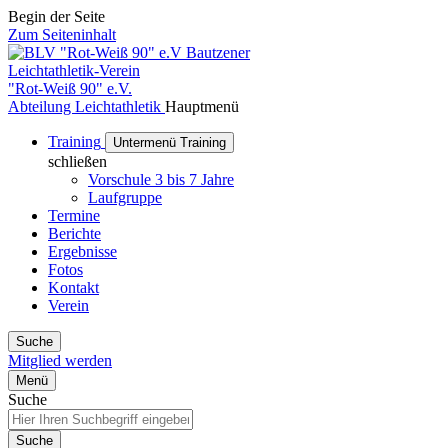
Begin der Seite
Zum Seiteninhalt
Bautzener
Leichtathletik-Verein
"Rot-Weiß 90" e.V.
Abteilung Leichtathletik
Hauptmenü
Training
Untermenü Training
schließen
Vorschule 3 bis 7 Jahre
Laufgruppe
Termine
Berichte
Ergebnisse
Fotos
Kontakt
Verein
Suche
Mitglied werden
Menü
Suche
Suche