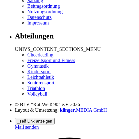
Satzung
Beitragsordnung
Nutzungsordnung
Datenschutz
Impressum
Abteilungen
UNIVS_CONTENT_SECTIONS_MENU
Cheerleading
Freizeitsport und Fitness
Gymnastik
Kindersport
Leichtathletik
Seniorensport
Triathlon
Volleyball
© BLV "Rot-Weiß 90" e.V 2026
Layout & Umsetzung:
klinger
.MEDIA GmbH
_self Link anzeigen
Mail senden