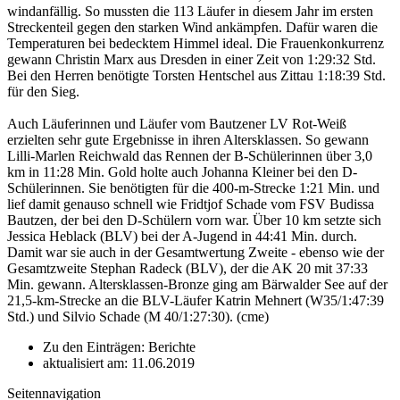
windanfällig. So mussten die 113 Läufer in diesem Jahr im ersten
Streckenteil gegen den starken Wind ankämpfen. Dafür waren die
Temperaturen bei bedecktem Himmel ideal. Die Frauenkonkurrenz
gewann Christin Marx aus Dresden in einer Zeit von 1:29:32 Std.
Bei den Herren benötigte Torsten Hentschel aus Zittau 1:18:39 Std.
für den Sieg.
Auch Läuferinnen und Läufer vom Bautzener LV Rot-Weiß
erzielten sehr gute Ergebnisse in ihren Altersklassen. So gewann
Lilli-Marlen Reichwald das Rennen der B-Schülerinnen über 3,0
km in 11:28 Min. Gold holte auch Johanna Kleiner bei den D-
Schülerinnen. Sie benötigten für die 400-m-Strecke 1:21 Min. und
lief damit genauso schnell wie Fridtjof Schade vom FSV Budissa
Bautzen, der bei den D-Schülern vorn war. Über 10 km setzte sich
Jessica Heblack (BLV) bei der A-Jugend in 44:41 Min. durch.
Damit war sie auch in der Gesamtwertung Zweite - ebenso wie der
Gesamtzweite Stephan Radeck (BLV), der die AK 20 mit 37:33
Min. gewann. Altersklassen-Bronze ging am Bärwalder See auf der
21,5-km-Strecke an die BLV-Läufer Katrin Mehnert (W35/1:47:39
Std.) und Silvio Schade (M 40/1:27:30). (cme)
Zu den Einträgen: Berichte
aktualisiert am: 11.06.2019
Seitennavigation