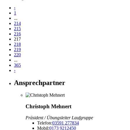
‹
1
...
214
215
216
217
218
219
220
...
365
›
Ansprechpartner
Christoph Mehnert
Präsident / Übungsleiter Laufgruppe
Telefon:
03591 277834
Mobil:
0173 9212450