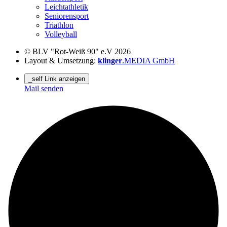
Leichtathletik
Seniorensport
Triathlon
Volleyball
© BLV "Rot-Weiß 90" e.V 2026
Layout & Umsetzung:
klinger
.MEDIA GmbH
_self Link anzeigen
Mail senden