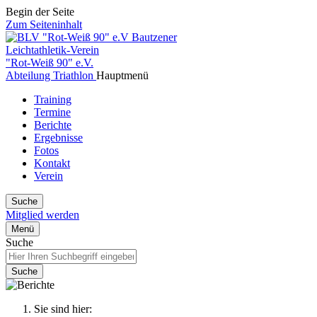
Begin der Seite
Zum Seiteninhalt
Bautzener
Leichtathletik-Verein
"Rot-Weiß 90" e.V.
Abteilung Triathlon
Hauptmenü
Training
Termine
Berichte
Ergebnisse
Fotos
Kontakt
Verein
Suche
Mitglied werden
Menü
Suche
Suche
Sie sind hier: