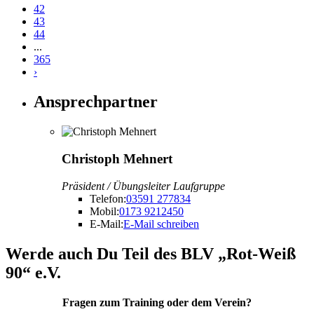
42
43
44
...
365
›
Ansprechpartner
Christoph Mehnert
Präsident / Übungsleiter Laufgruppe
Telefon:
03591 277834
Mobil:
0173 9212450
E-Mail:
E-Mail schreiben
Werde auch Du Teil des BLV „Rot-Weiß
90“ e.V.
Fragen zum Training oder dem Verein?