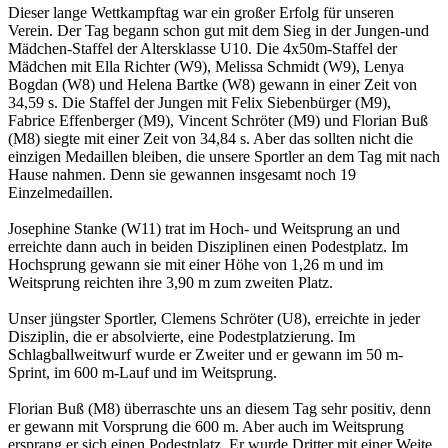
Dieser lange Wettkampftag war ein großer Erfolg für unseren
Verein. Der Tag begann schon gut mit dem Sieg in der Jungen-und
Mädchen-Staffel der Altersklasse U10. Die 4x50m-Staffel der
Mädchen mit Ella Richter (W9), Melissa Schmidt (W9), Lenya
Bogdan (W8) und Helena Bartke (W8) gewann in einer Zeit von
34,59 s. Die Staffel der Jungen mit Felix Siebenbürger (M9),
Fabrice Effenberger (M9), Vincent Schröter (M9) und Florian Buß
(M8) siegte mit einer Zeit von 34,84 s. Aber das sollten nicht die
einzigen Medaillen bleiben, die unsere Sportler an dem Tag mit nach
Hause nahmen. Denn sie gewannen insgesamt noch 19
Einzelmedaillen.
Josephine Stanke (W11) trat im Hoch- und Weitsprung an und
erreichte dann auch in beiden Disziplinen einen Podestplatz. Im
Hochsprung gewann sie mit einer Höhe von 1,26 m und im
Weitsprung reichten ihre 3,90 m zum zweiten Platz.
Unser jüngster Sportler, Clemens Schröter (U8), erreichte in jeder
Disziplin, die er absolvierte, eine Podestplatzierung. Im
Schlagballweitwurf wurde er Zweiter und er gewann im 50 m-
Sprint, im 600 m-Lauf und im Weitsprung.
Florian Buß (M8) überraschte uns an diesem Tag sehr positiv, denn
er gewann mit Vorsprung die 600 m. Aber auch im Weitsprung
ersprang er sich einen Podestplatz. Er wurde Dritter mit einer Weite