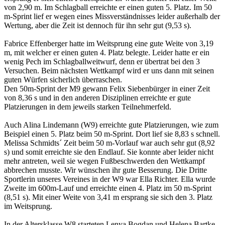
von 2,90 m. Im Schlagball erreichte er einen guten 5. Platz. Im 50
m-Sprint lief er wegen eines Missverständnisses leider außerhalb der
Wertung, aber die Zeit ist dennoch für ihn sehr gut (9,53 s).
Fabrice Effenberger hatte im Weitsprung eine gute Weite von 3,19
m, mit welcher er einen guten 4. Platz belegte. Leider hatte er ein
wenig Pech im Schlagballweitwurf, denn er übertrat bei den 3
Versuchen. Beim nächsten Wettkampf wird er uns dann mit seinen
guten Würfen sicherlich überraschen.
Den 50m-Sprint der M9 gewann Felix Siebenbürger in einer Zeit
von 8,36 s und in den anderen Disziplinen erreichte er gute
Platzierungen in dem jeweils starken Teilnehmerfeld.
Auch Alina Lindemann (W9) erreichte gute Platzierungen, wie zum
Beispiel einen 5. Platz beim 50 m-Sprint. Dort lief sie 8,83 s schnell.
Melissa Schmidts´ Zeit beim 50 m-Vorlauf war auch sehr gut (8,92
s) und somit erreichte sie den Endlauf. Sie konnte aber leider nicht
mehr antreten, weil sie wegen Fußbeschwerden den Wettkampf
abbrechen musste. Wir wünschen ihr gute Besserung. Die Dritte
Sportlerin unseres Vereines in der W9 war Ella Richter. Ella wurde
Zweite im 600m-Lauf und erreichte einen 4. Platz im 50 m-Sprint
(8,51 s). Mit einer Weite von 3,41 m ersprang sie sich den 3. Platz
im Weitsprung.
In der Altersklasse W8 starteten Lenya Bogdan und Helena Bartke