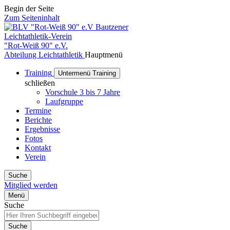
Begin der Seite
Zum Seiteninhalt
Bautzener
Leichtathletik-Verein
"Rot-Weiß 90" e.V.
Abteilung Leichtathletik
Hauptmenü
Training
Untermenü Training
schließen
Vorschule 3 bis 7 Jahre
Laufgruppe
Termine
Berichte
Ergebnisse
Fotos
Kontakt
Verein
Suche
Mitglied werden
Menü
Suche
Suche