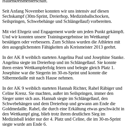
Hallenkreismeisterschaft.
Seit Anfang November konnten wir uns intensiv auf diesen
Sechskampf (30m-Sprint, Dreierhop, Medizinballschocken,
Seilspringen, Schwebehänge und Schlängellauf) vorbereiten.
Mit viel Ehrgeiz und Engagement wurde um jeden Punkt gekämpft.
Und wir konnten unsere Trainingsergebnisse im Wettkampf
bestätigen oder verbessern. Zum Schluss wurden die Athleten mit
den ausgeglichensten Fähigkeiten als Kreismeister 2013 geehrt.
In der AK 8 weiblich starteten Angelina Paul und Josephine Stanke.
Angelina siegte im Dreierhop und im Schlängellauf. Sie konnte
ihren ersten Wettkampferfolg feiern und belegte gleich Platz 1.
Josephine war die Siegerin im 30-m-Sprint und konnte die
Silbermedaille mit nach Hause nehmen.
In der AK 9 weiblich starteten Hannah Richter, Rahel Räbiger und
Celine Krenz. Sie machten, außer im Seilspringen, immer den
Sieger unter sich aus. Hannah siegte im Schlängellauf, den
Schwebehängen und dem Dreierhop und gewann am Ende die
Goldmedaille. Rahel, die durch eine Erkältung etwas geschwächt in
den Wettkampf ging, blieb trotz ihrem deutlichen Sieg im
Medizinball leider nur der 4. Platz und Celine, die im 30-m-Sprint
siegte wurde am Ende 6.