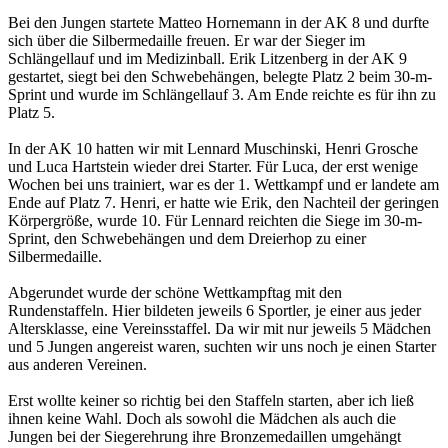
Bei den Jungen startete Matteo Hornemann in der AK 8 und durfte
sich über die Silbermedaille freuen. Er war der Sieger im
Schlängellauf und im Medizinball. Erik Litzenberg in der AK 9
gestartet, siegt bei den Schwebehängen, belegte Platz 2 beim 30-m-
Sprint und wurde im Schlängellauf 3. Am Ende reichte es für ihn zu
Platz 5.
In der AK 10 hatten wir mit Lennard Muschinski, Henri Grosche
und Luca Hartstein wieder drei Starter. Für Luca, der erst wenige
Wochen bei uns trainiert, war es der 1. Wettkampf und er landete am
Ende auf Platz 7. Henri, er hatte wie Erik, den Nachteil der geringen
Körpergröße, wurde 10. Für Lennard reichten die Siege im 30-m-
Sprint, den Schwebehängen und dem Dreierhop zu einer
Silbermedaille.
Abgerundet wurde der schöne Wettkampftag mit den
Rundenstaffeln. Hier bildeten jeweils 6 Sportler, je einer aus jeder
Altersklasse, eine Vereinsstaffel. Da wir mit nur jeweils 5 Mädchen
und 5 Jungen angereist waren, suchten wir uns noch je einen Starter
aus anderen Vereinen.
Erst wollte keiner so richtig bei den Staffeln starten, aber ich ließ
ihnen keine Wahl. Doch als sowohl die Mädchen als auch die
Jungen bei der Siegerehrung ihre Bronzemedaillen umgehängt