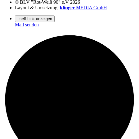
© BLV "Rot-Weiß 90" e.V 2026
Layout & Umsetzung:
klinger
.MEDIA GmbH
_self Link anzeigen
Mail senden