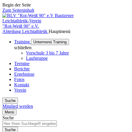
Begin der Seite
Zum Seiteninhalt
Bautzener
Leichtathletik-Verein
"Rot-Weiß 90" e.V.
Abteilung Leichtathletik
Hauptmenü
Training
Untermenü Training
schließen
Vorschule 3 bis 7 Jahre
Laufgruppe
Termine
Berichte
Ergebnisse
Fotos
Kontakt
Verein
Suche
Mitglied werden
Menü
Suche
Suche