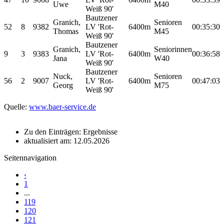
Uwe
M40
Weiß 90'
Bautzener
Granich,
Senioren
52
8
9382
LV 'Rot-
6400m
00:35:30
Thomas
M45
Weiß 90'
Bautzener
Granich,
Seniorinnen
9
3
9383
LV 'Rot-
6400m
00:36:58
Jana
W40
Weiß 90'
Bautzener
Nuck,
Senioren
56
2
9007
LV 'Rot-
6400m
00:47:03
Georg
M75
Weiß 90'
Quelle:
www.baer-service.de
Zu den Einträgen: Ergebnisse
aktualisiert am: 12.05.2026
Seitennavigation
‹
1
...
119
120
121