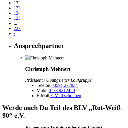
122
123
124
125
...
223
›
Ansprechpartner
Christoph Mehnert
Präsident / Übungsleiter Laufgruppe
Telefon:
03591 277834
Mobil:
0173 9212450
E-Mail:
E-Mail schreiben
Werde auch Du Teil des BLV „Rot-Weiß
90“ e.V.
Fragen zum Training oder dem Verein?