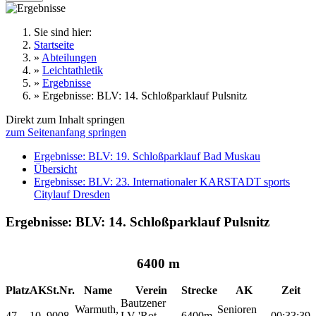
Sie sind hier:
Startseite
»
Abteilungen
»
Leichtathletik
»
Ergebnisse
»
Ergebnisse: BLV: 14. Schloßparklauf Pulsnitz
Direkt zum Inhalt springen
zum Seitenanfang springen
Ergebnisse: BLV: 19. Schloßparklauf Bad Muskau
Übersicht
Ergebnisse: BLV: 23. Internationaler KARSTADT sports
Citylauf Dresden
Ergebnisse: BLV: 14. Schloßparklauf Pulsnitz
6400 m
Platz
AK
St.Nr.
Name
Verein
Strecke
AK
Zeit
Bautzener
Warmuth,
Senioren
47
10
9008
LV 'Rot-
6400m
00:33:39