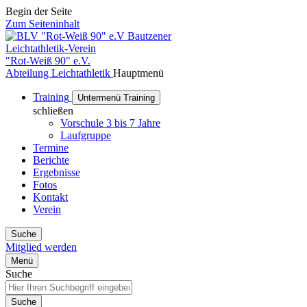
Begin der Seite
Zum Seiteninhalt
Bautzener
Leichtathletik-Verein
"Rot-Weiß 90" e.V.
Abteilung Leichtathletik
Hauptmenü
Training
Untermenü Training
schließen
Vorschule 3 bis 7 Jahre
Laufgruppe
Termine
Berichte
Ergebnisse
Fotos
Kontakt
Verein
Suche
Mitglied werden
Menü
Suche
Suche