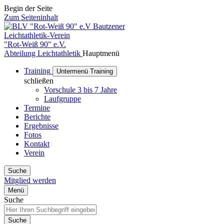
Begin der Seite
Zum Seiteninhalt
Bautzener
Leichtathletik-Verein
"Rot-Weiß 90" e.V.
Abteilung Leichtathletik
Hauptmenü
Training
Untermenü Training
schließen
Vorschule 3 bis 7 Jahre
Laufgruppe
Termine
Berichte
Ergebnisse
Fotos
Kontakt
Verein
Suche
Mitglied werden
Menü
Suche
Suche