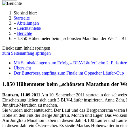
Sie sind hier:
Startseite
»
Abteilungen
»
Leichtathletik
»
Berichte
»
1.850 Höhenmeter beim „schönsten Marathon der Welt“ - BL
Direkt zum Inhalt springen
zum Seitenanfang springen
Mit Sambaklängen zum Erfolg – BLV-Läufer beim 2. Pulsnitze
Übersicht
Der Butterberg empfing zum Finale im Oppacher Läufer-Cup
1.850 Höhenmeter beim „schönsten Marathon der We
Bautzen, 11.09.2011
Am 10. September 2011 startete in den schweize
Einschätzung ließen sich auch 3 BLV-Läufer inspirieren. Anna Zähr, 
Jungfrau-Marathon zu machen.
Sie wurden nicht enttäuscht. Der Lauf und das Bergpanorama waren 
Höhe an den Fuß der Berge Jungfrau, Mönch und Eiger. Das wolkenlos
Am Jungfrau Marathon haben in diesem Jahr 4.100 Läufer und Läufer
in diesem Jahr ein Österreicher. Es siegte Markus Hohenwarter in ei