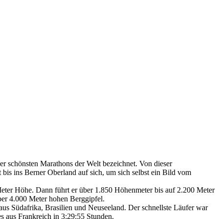
er schönsten Marathons der Welt bezeichnet. Von dieser
is ins Berner Oberland auf sich, um sich selbst ein Bild vom
eter Höhe. Dann führt er über 1.850 Höhenmeter bis auf 2.200 Meter
ber 4.000 Meter hohen Berggipfel.
s Südafrika, Brasilien und Neuseeland. Der schnellste Läufer war
s aus Frankreich in 3:29:55 Stunden.