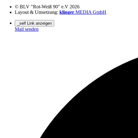
© BLV "Rot-Weiß 90" e.V 2026
Layout & Umsetzung:
klinger
.MEDIA GmbH
_self Link anzeigen
Mail senden