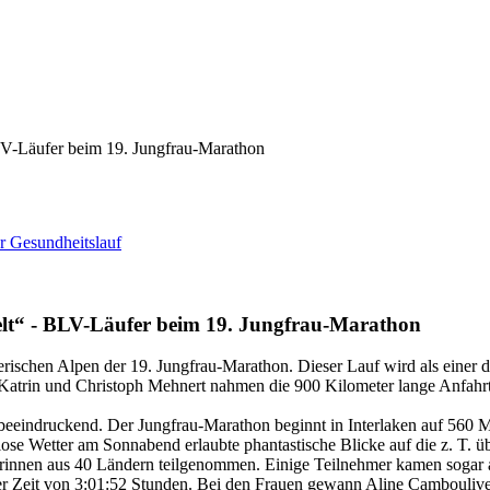
V-Läufer beim 19. Jungfrau-Marathon
r Gesundheitslauf
lt“ - BLV-Läufer beim 19. Jungfrau-Marathon
rischen Alpen der 19. Jungfrau-Marathon. Dieser Lauf wird als einer d
Katrin und Christoph Mehnert nahmen die 900 Kilometer lange Anfahrt b
beeindruckend. Der Jungfrau-Marathon beginnt in Interlaken auf 560 M
e Wetter am Sonnabend erlaubte phantastische Blicke auf die z. T. ü
innen aus 40 Ländern teilgenommen. Einige Teilnehmer kamen sogar au
ner Zeit von 3:01:52 Stunden. Bei den Frauen gewann Aline Camboulive