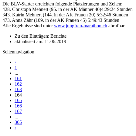
Die BLV-Starter erreichten folgende Platzierungen und Zeiten:
428. Christoph Mehnert (95. in der AK Männer 40)4:29:24 Stunden
343. Katrin Mehnert (144. in der AK Frauen 20) 5:32:46 Stunden
473. Anna Zähr (109. in der AK Frauen 45) 5:49:43 Stunden
Alle Ergebnisse sind unter
www.jungfrau-marathon.ch
abrufbar.
Zu den Einträgen: Berichte
aktualisiert am: 11.06.2019
Seitennavigation
‹
1
...
161
162
163
164
165
166
167
...
365
›