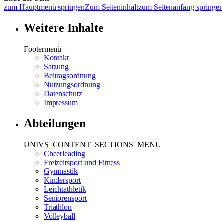
zum Hauptmenü springen
Zum Seiteninhalt
zum Seitenanfang springe
Weitere Inhalte
Footermenü
Kontakt
Satzung
Beitragsordnung
Nutzungsordnung
Datenschutz
Impressum
Abteilungen
UNIVS_CONTENT_SECTIONS_MENU
Cheerleading
Freizeitsport und Fitness
Gymnastik
Kindersport
Leichtathletik
Seniorensport
Triathlon
Volleyball