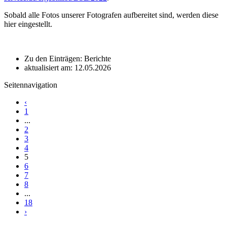
Sobald alle Fotos unserer Fotografen aufbereitet sind, werden diese
hier eingestellt.
Zu den Einträgen: Berichte
aktualisiert am: 12.05.2026
Seitennavigation
‹
1
...
2
3
4
5
6
7
8
...
18
›