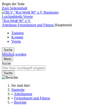
Begin der Seite
Zum Seiteninhalt
Bautzener
Leichtathletik-Verein
"Rot-Weiß 90" e.V.
Abteilung Freizeitsport und Fitness
Hauptmenü
Training
Kontakt
Verein
Suche
Mitglied werden
Menü
Suche
Suche
Sie sind hier:
Startseite
»
Abteilungen
»
Freizeitsport und Fitness
»
Berichte