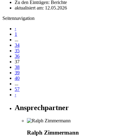
Zu den Einträgen: Berichte
aktualisiert am: 12.05.2026
Seitennavigation
‹
1
...
34
35
36
37
38
39
40
...
57
›
Ansprechpartner
Ralph Zimmermann