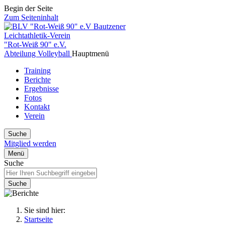
Begin der Seite
Zum Seiteninhalt
Bautzener
Leichtathletik-Verein
"Rot-Weiß 90" e.V.
Abteilung Volleyball
Hauptmenü
Training
Berichte
Ergebnisse
Fotos
Kontakt
Verein
Suche
Mitglied werden
Menü
Suche
Suche
Sie sind hier:
Startseite