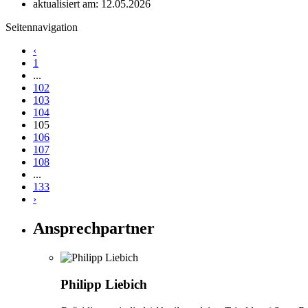
aktualisiert am: 12.05.2026
Seitennavigation
‹
1
...
102
103
104
105
106
107
108
...
133
›
Ansprechpartner
Philipp Liebich