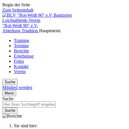
Begin der Seite
Zum Seiteninhalt
Bautzener
Leichtathletik-Verein
"Rot-Weiß 90" e.V.
Abteilung Triathlon
Hauptmenü
Training
Termine
Berichte
Ergebnisse
Fotos
Kontakt
Verein
Suche
Mitglied werden
Menü
Suche
Suche
Sie sind hier: