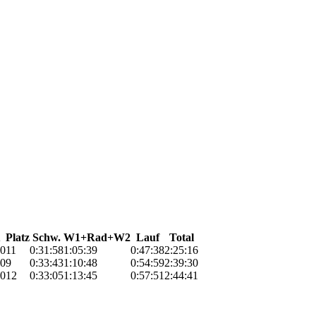
Platz
Schw.
W1+Rad+W2
Lauf
Total
0
11
0:31:58
1:05:39
0:47:38
2:25:16
0
9
0:33:43
1:10:48
0:54:59
2:39:30
0
12
0:33:05
1:13:45
0:57:51
2:44:41