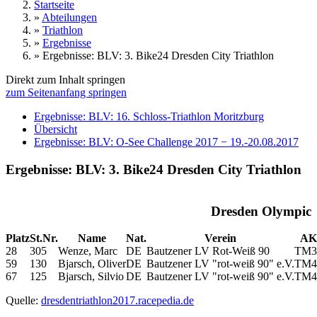
Startseite
»
Abteilungen
»
Triathlon
»
Ergebnisse
»
Ergebnisse: BLV: 3. Bike24 Dresden City Triathlon
Direkt zum Inhalt springen
zum Seitenanfang springen
Ergebnisse: BLV: 16. Schloss-Triathlon Moritzburg
Übersicht
Ergebnisse: BLV: O-See Challenge 2017 − 19.-20.08.2017
Ergebnisse: BLV: 3. Bike24 Dresden City Triathlon
Dresden Olympic
Platz
St.Nr.
Name
Nat.
Verein
AK
28
305
Wenze, Marc
DE
Bautzener LV Rot-Weiß 90
TM3
59
130
Bjarsch, Oliver
DE
Bautzener LV "rot-weiß 90" e.V.
TM4
67
125
Bjarsch, Silvio
DE
Bautzener LV "rot-weiß 90" e.V.
TM4
Quelle:
dresdentriathlon2017.racepedia.de