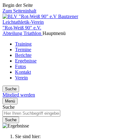
Begin der Seite
Zum Seiteninhalt
Bautzener
Leichtathletik-Verein
"Rot-Weiß 90" e.V.
Abteilung Triathlon
Hauptmenü
Training
Termine
Berichte
Ergebnisse
Fotos
Kontakt
Verein
Suche
Mitglied werden
Menü
Suche
Suche
Sie sind hier: