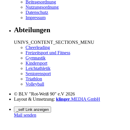
Beitragsordnung
Nutzungsordnung
Datenschutz
Impressum
Abteilungen
UNIVS_CONTENT_SECTIONS_MENU
Cheerleading
Freizeitsport und Fitness
Gymnastik
Kindersport
Leichtathletik
Seniorensport
Triathlon
Volleyball
© BLV "Rot-Weiß 90" e.V 2026
Layout & Umsetzung:
klinger
.MEDIA GmbH
_self Link anzeigen
Mail senden