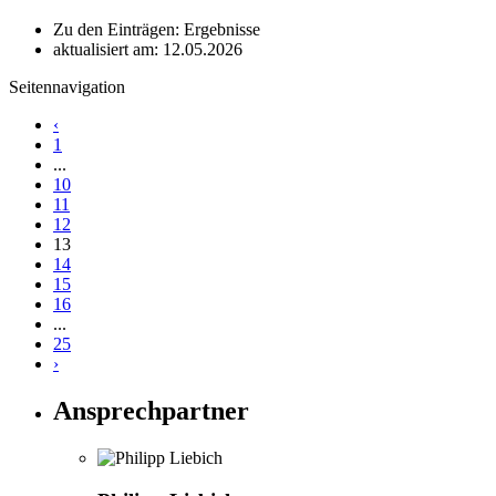
Zu den Einträgen: Ergebnisse
aktualisiert am: 12.05.2026
Seitennavigation
‹
1
...
10
11
12
13
14
15
16
...
25
›
Ansprechpartner