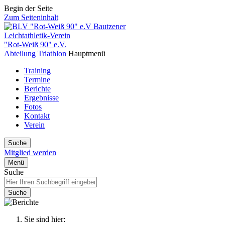
Begin der Seite
Zum Seiteninhalt
Bautzener
Leichtathletik-Verein
"Rot-Weiß 90" e.V.
Abteilung Triathlon
Hauptmenü
Training
Termine
Berichte
Ergebnisse
Fotos
Kontakt
Verein
Suche
Mitglied werden
Menü
Suche
Suche
Sie sind hier: