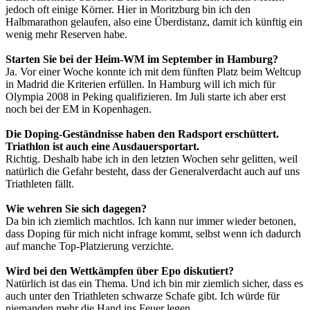
jedoch oft einige Körner. Hier in Moritzburg bin ich den
Halbmarathon gelaufen, also eine Überdistanz, damit ich künftig ein
wenig mehr Reserven habe.
Starten Sie bei der Heim-WM im September in Hamburg?
Ja. Vor einer Woche konnte ich mit dem fünften Platz beim Weltcup
in Madrid die Kriterien erfüllen. In Hamburg will ich mich für
Olympia 2008 in Peking qualifizieren. Im Juli starte ich aber erst
noch bei der EM in Kopenhagen.
Die Doping-Geständnisse haben den Radsport erschüttert.
Triathlon ist auch eine Ausdauersportart.
Richtig. Deshalb habe ich in den letzten Wochen sehr gelitten, weil
natürlich die Gefahr besteht, dass der Generalverdacht auch auf uns
Triathleten fällt.
Wie wehren Sie sich dagegen?
Da bin ich ziemlich machtlos. Ich kann nur immer wieder betonen,
dass Doping für mich nicht infrage kommt, selbst wenn ich dadurch
auf manche Top-Platzierung verzichte.
Wird bei den Wettkämpfen über Epo diskutiert?
Natürlich ist das ein Thema. Und ich bin mir ziemlich sicher, dass es
auch unter den Triathleten schwarze Schafe gibt. Ich würde für
niemanden mehr die Hand ins Feuer legen.