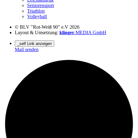
Seniorensport
Triathlon
Volleyball
© BLV "Rot-Weiß 90" e.V 2026
Layout & Umsetzung:
klinger
.MEDIA GmbH
_self Link anzeigen
Mail senden