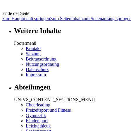
Ende der Seite
zum Hauptmenü springen
Zum Seiteninhalt
zum Seitenanfang springe
Weitere Inhalte
Footermenü
Kontakt
Satzung
Beitragsordnung
Nutzungsordnung
Datenschutz
Impressum
Abteilungen
UNIVS_CONTENT_SECTIONS_MENU
Cheerleading
Freizeitsport und Fitness
Gymnastik
Kindersport
Leichtathletik