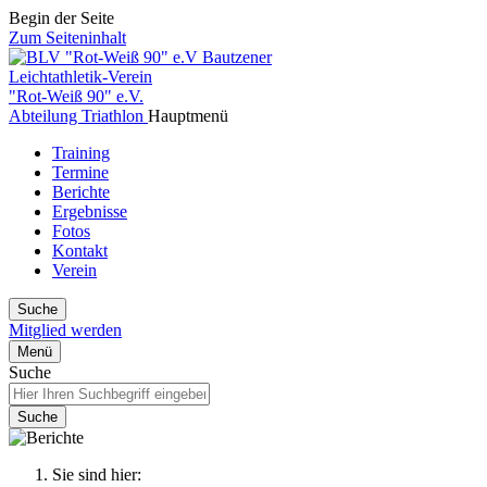
Begin der Seite
Zum Seiteninhalt
Bautzener
Leichtathletik-Verein
"Rot-Weiß 90" e.V.
Abteilung Triathlon
Hauptmenü
Training
Termine
Berichte
Ergebnisse
Fotos
Kontakt
Verein
Suche
Mitglied werden
Menü
Suche
Suche
Sie sind hier: