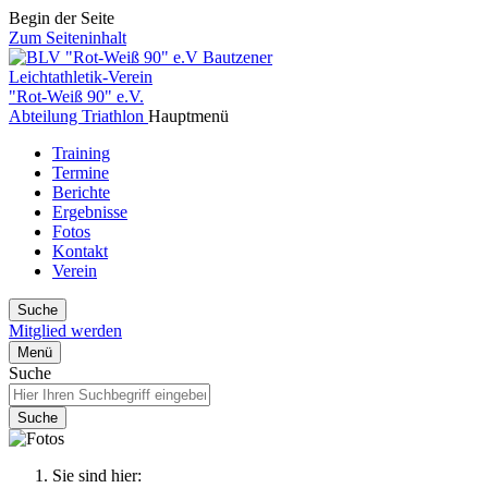
Begin der Seite
Zum Seiteninhalt
Bautzener
Leichtathletik-Verein
"Rot-Weiß 90" e.V.
Abteilung Triathlon
Hauptmenü
Training
Termine
Berichte
Ergebnisse
Fotos
Kontakt
Verein
Suche
Mitglied werden
Menü
Suche
Suche
Sie sind hier: