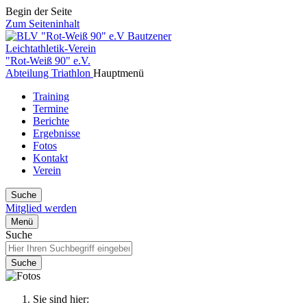
Begin der Seite
Zum Seiteninhalt
Bautzener
Leichtathletik-Verein
"Rot-Weiß 90" e.V.
Abteilung Triathlon
Hauptmenü
Training
Termine
Berichte
Ergebnisse
Fotos
Kontakt
Verein
Suche
Mitglied werden
Menü
Suche
Suche
Sie sind hier: