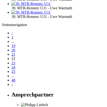
39. MTB-Rennen: U11 - Uwe Warmuth
39. MTB-Rennen: U11 - Uwe Warmuth
Seitennavigation
‹
1
...
19
20
21
22
23
24
25
...
48
›
Ansprechpartner