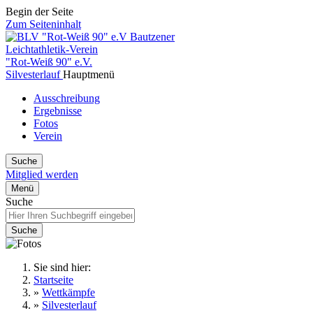
Begin der Seite
Zum Seiteninhalt
Bautzener
Leichtathletik-Verein
"Rot-Weiß 90" e.V.
Silvesterlauf
Hauptmenü
Ausschreibung
Ergebnisse
Fotos
Verein
Suche
Mitglied werden
Menü
Suche
Suche
Sie sind hier:
Startseite
»
Wettkämpfe
»
Silvesterlauf