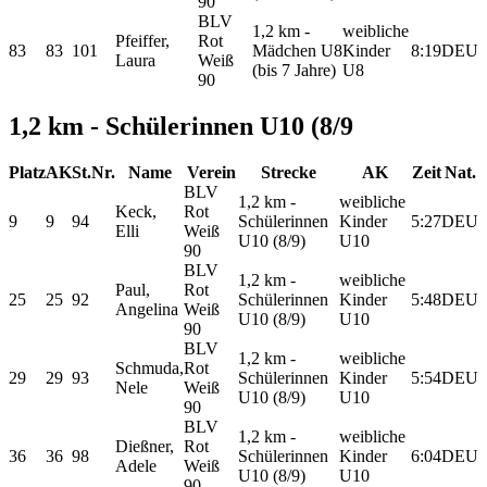
90
BLV
1,2 km -
weibliche
Pfeiffer,
Rot
83
83
101
Mädchen U8
Kinder
8:19
DEU
Laura
Weiß
(bis 7 Jahre)
U8
90
1,2 km - Schülerinnen U10 (8/9
Platz
AK
St.Nr.
Name
Verein
Strecke
AK
Zeit
Nat.
BLV
1,2 km -
weibliche
Keck,
Rot
9
9
94
Schülerinnen
Kinder
5:27
DEU
Elli
Weiß
U10 (8/9)
U10
90
BLV
1,2 km -
weibliche
Paul,
Rot
25
25
92
Schülerinnen
Kinder
5:48
DEU
Angelina
Weiß
U10 (8/9)
U10
90
BLV
1,2 km -
weibliche
Schmuda,
Rot
29
29
93
Schülerinnen
Kinder
5:54
DEU
Nele
Weiß
U10 (8/9)
U10
90
BLV
1,2 km -
weibliche
Dießner,
Rot
36
36
98
Schülerinnen
Kinder
6:04
DEU
Adele
Weiß
U10 (8/9)
U10
90