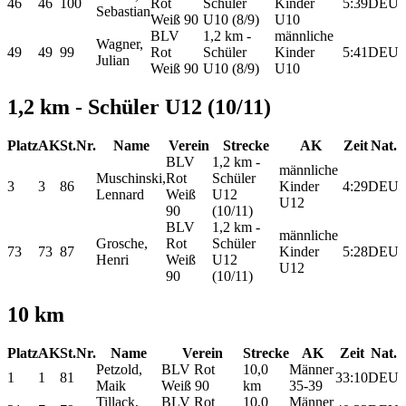
46
46
100
Rot
Schüler
Kinder
5:39
DEU
Sebastian
Weiß 90
U10 (8/9)
U10
BLV
1,2 km -
männliche
Wagner,
49
49
99
Rot
Schüler
Kinder
5:41
DEU
Julian
Weiß 90
U10 (8/9)
U10
1,2 km - Schüler U12 (10/11)
Platz
AK
St.Nr.
Name
Verein
Strecke
AK
Zeit
Nat.
BLV
1,2 km -
männliche
Muschinski,
Rot
Schüler
3
3
86
Kinder
4:29
DEU
Lennard
Weiß
U12
U12
90
(10/11)
BLV
1,2 km -
männliche
Grosche,
Rot
Schüler
73
73
87
Kinder
5:28
DEU
Henri
Weiß
U12
U12
90
(10/11)
10 km
Platz
AK
St.Nr.
Name
Verein
Strecke
AK
Zeit
Nat.
Petzold,
BLV Rot
10,0
Männer
1
1
81
33:10
DEU
Maik
Weiß 90
km
35-39
Tillack,
BLV Rot
10,0
Männer