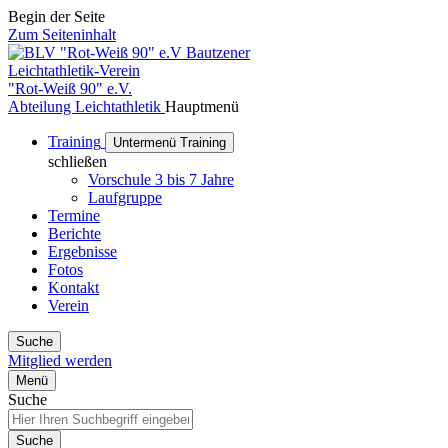
Begin der Seite
Zum Seiteninhalt
Bautzener
Leichtathletik-Verein
"Rot-Weiß 90" e.V.
Abteilung Leichtathletik
Hauptmenü
Training
Untermenü Training
schließen
Vorschule 3 bis 7 Jahre
Laufgruppe
Termine
Berichte
Ergebnisse
Fotos
Kontakt
Verein
Suche
Mitglied werden
Menü
Suche
Suche