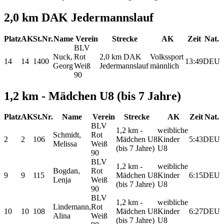
2,0 km DAK Jedermannslauf
Platz
AK
St.Nr.
Name
Verein
Strecke
AK
Zeit
Nat.
BLV
Nuck,
Rot
2,0 km DAK
Volkssport
14
14
1400
13:49
DEU
Georg
Weiß
Jedermannslauf
männlich
90
1,2 km - Mädchen U8 (bis 7 Jahre)
Platz
AK
St.Nr.
Name
Verein
Strecke
AK
Zeit
Nat.
BLV
1,2 km -
weibliche
Schmidt,
Rot
2
2
106
Mädchen U8
Kinder
5:43
DEU
Melissa
Weiß
(bis 7 Jahre)
U8
90
BLV
1,2 km -
weibliche
Bogdan,
Rot
9
9
115
Mädchen U8
Kinder
6:15
DEU
Lenja
Weiß
(bis 7 Jahre)
U8
90
BLV
1,2 km -
weibliche
Lindemann,
Rot
10
10
108
Mädchen U8
Kinder
6:27
DEU
Alina
Weiß
(bis 7 Jahre)
U8