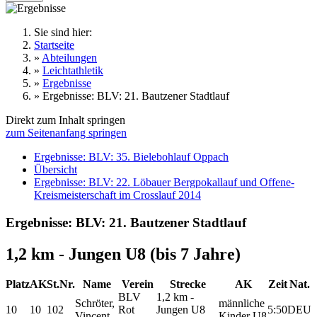
Sie sind hier:
Startseite
»
Abteilungen
»
Leichtathletik
»
Ergebnisse
»
Ergebnisse: BLV: 21. Bautzener Stadtlauf
Direkt zum Inhalt springen
zum Seitenanfang springen
Ergebnisse: BLV: 35. Bielebohlauf Oppach
Übersicht
Ergebnisse: BLV: 22. Löbauer Bergpokallauf und Offene-
Kreismeisterschaft im Crosslauf 2014
Ergebnisse: BLV: 21. Bautzener Stadtlauf
1,2 km - Jungen U8 (bis 7 Jahre)
Platz
AK
St.Nr.
Name
Verein
Strecke
AK
Zeit
Nat.
BLV
1,2 km -
Schröter,
männliche
10
10
102
Rot
Jungen U8
5:50
DEU
Vincent
Kinder U8