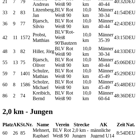
21
7
79
40:32
DEU
Andreas
Weiß 90
km
40-44
Litzenberg,
BLV Rot
10,0
Männer
33
2
83
41:54
DEU
Jan
Weiß 90
km
30-34
Bjarsch,
BLV Rot
10,0
Männer
36
9
77
42:43
DEU
Silvio
Weiß 90
km
40-44
BLV'Rot-
Probst,
10,0
Männer
42
11
1572
Weiß
43:15
DEU
Matthias
km
35-39
90'Bautzen
BLV Rot
10,0
Männer
48
3
82
Hiller, Jörg
44:33
DEU
Weiß 90
km
30-34
Bjarsch,
BLV Rot
10,0
Männer
55
13
75
45:06
DEU
Oliver
Weiß 90
km
40-44
Schulze,
BLV Rot
10,0
Männer
59
7
1401
45:29
DEU
Mathias
Weiß 90
km
45-49
Scholze,
BLV Rot
10,0
Männer
60
8
1586
45:48
DEU
Michael
Weiß 90
km
45-49
Kreibich,
BLV Rot
10,0
Männer
86
2
74
48:36
DEU
Bernd
Weiß 90
km
60-64
2,0 km - Jungen
Platz
AK
St.Nr.
Name
Verein
Strecke
AK
Zeit
Nat.
Mehnert,
BLV Rot
2,0 km -
männliche
60
26
85
8:54
DEU
Raphael
Weiß 90
Jungen
Jugend U14