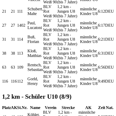
Weiß 90
(bis 7 Jahre)
BLV
1,2 km -
Schubert,
männliche
21
21
111
Rot
Jungen U8
6:12
DEU
Malte
Kinder U8
Weiß 90
(bis 7 Jahre)
BLV
1,2 km -
Paul,
männliche
27
27
1402
Rot
Jungen U8
6:17
DEU
Lucatoni
Kinder U8
Weiß 90
(bis 7 Jahre)
BLV
1,2 km -
Buß,
männliche
31
31
114
Rot
Jungen U8
6:21
DEU
Florian
Kinder U8
Weiß 90
(bis 7 Jahre)
BLV
1,2 km -
Kloß,
männliche
38
38
113
Rot
Jungen U8
6:31
DEU
Matthias
Kinder U8
Weiß 90
(bis 7 Jahre)
BLV
1,2 km -
Rentsch,
männliche
63
63
109
Rot
Jungen U8
6:56
DEU
Sebastian
Kinder U8
Weiß 90
(bis 7 Jahre)
BLV
1,2 km -
Gorld,
männliche
116
116
112
Rot
Jungen U8
9:49
DEU
Henry
Kinder U8
Weiß 90
(bis 7 Jahre)
1,2 km - Schüler U10 (8/9)
Platz
AK
St.Nr.
Name
Verein
Strecke
AK
Zeit
Nat.
BLV
1,2 km -
männliche
Köhler,