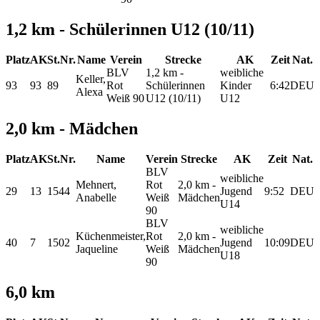
1,2 km - Schülerinnen U12 (10/11)
Platz
AK
St.Nr.
Name
Verein
Strecke
AK
Zeit
Nat.
BLV
1,2 km -
weibliche
Keller,
93
93
89
Rot
Schülerinnen
Kinder
6:42
DEU
Alexa
Weiß 90
U12 (10/11)
U12
2,0 km - Mädchen
Platz
AK
St.Nr.
Name
Verein
Strecke
AK
Zeit
Nat.
BLV
weibliche
Mehnert,
Rot
2,0 km -
29
13
1544
Jugend
9:52
DEU
Anabelle
Weiß
Mädchen
U14
90
BLV
weibliche
Küchenmeister,
Rot
2,0 km -
40
7
1502
Jugend
10:09
DEU
Jaqueline
Weiß
Mädchen
U18
90
6,0 km