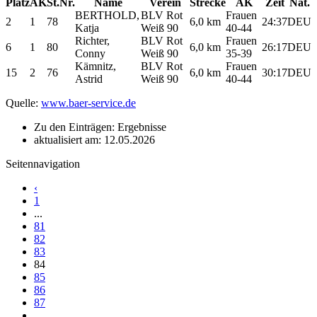
Platz
AK
St.Nr.
Name
Verein
Strecke
AK
Zeit
Nat.
BERTHOLD,
BLV Rot
Frauen
2
1
78
6,0 km
24:37
DEU
Katja
Weiß 90
40-44
Richter,
BLV Rot
Frauen
6
1
80
6,0 km
26:17
DEU
Conny
Weiß 90
35-39
Kämnitz,
BLV Rot
Frauen
15
2
76
6,0 km
30:17
DEU
Astrid
Weiß 90
40-44
Quelle:
www.baer-service.de
Zu den Einträgen: Ergebnisse
aktualisiert am: 12.05.2026
Seitennavigation
‹
1
...
81
82
83
84
85
86
87
...