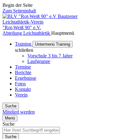
Begin der Seite
Zum Seiteninhalt
Bautzener
Leichtathletik-Verein
"Rot-Weiß 90" e.V.
Abteilung Leichtathletik
Hauptmenü
Training
Untermenü Training
schließen
Vorschule 3 bis 7 Jahre
Laufgruppe
Termine
Berichte
Ergebnisse
Fotos
Kontakt
Verein
Suche
Mitglied werden
Menü
Suche
Suche