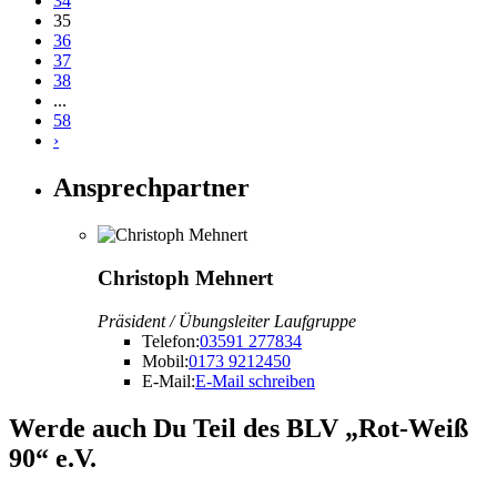
34
35
36
37
38
...
58
›
Ansprechpartner
Christoph Mehnert
Präsident / Übungsleiter Laufgruppe
Telefon:
03591 277834
Mobil:
0173 9212450
E-Mail:
E-Mail schreiben
Werde auch Du Teil des BLV „Rot-Weiß
90“ e.V.